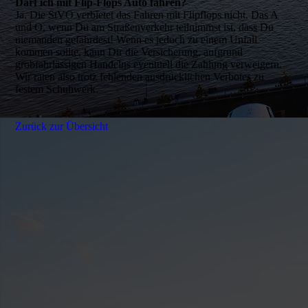
Darf ich mit Flip-Flops Auto fahren?
Ja. Die StVO verbietet das Fahren mit Flipflops nicht. Das A
und O, wenn Du am Straßenverkehr teilnimmst ist, dass Du
niemanden gefährdest! Wenn es jedoch zu einem Unfall
kommen sollte, kann Dir die Versicherung, aufgrund
grobfahrlässigen Handelns eventuell die Zahlung verweigern.
Wir raten also trotz fehlenden ausdrücklichen Verbotes zu
festem Schuhwerk.
Zurück zur Übersicht