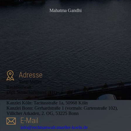
Mahatma Gandhi
Adresse
Timo Müller
Rechtsanwalt
Dipl. Wirtschaftsjurist (FH)
Kanzlei Köln: Tacitusstraße 1a, 50968 Köln
Kanzlei Bonn: Gerhardstraße 1 (vormals: Gartenstraße 102),
Villicher Arkaden, 2. OG, 53225 Bonn
E-Mail
info@rechtsanwalt-mueller-koeln.de