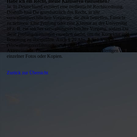
Habe ich ein Recht, meine Klausuren einzusehen?
Ja. In Deutschland existiert eine freiheitliche Rechtsordnung.
Deshalb hast Du grundsätzlich das Recht, in alle
verwaltungsrechtlichen Vorgänge, die dich betreffen, Einsicht
zu nehmen. Eine Prüfung oder eine Klausur an der Universität
ist z. B. ein solcher verwaltungsrechtlicher Vorgang, sodass Du
diese Prüfungsleistungen einsehen darfst, um die Korrektur und
Benotung zu überprüfen. Auch § 29 Abs. 1 S. 1 VwVfG
(Verwaltungsverfahrensgesetz) gibt Dir einen Anspruch auf
Akteneinsicht. Dieser umfasst i. d. R. auch das Anfertigen
einzelner Fotos oder Kopien.
Zurück zur Übersicht