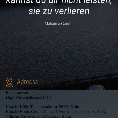
kannst du dir nicht leisten,
sie zu verlieren
Mahatma Gandhi
Adresse
Timo Müller
Rechtsanwalt
Dipl. Wirtschaftsjurist (FH)
Kanzlei Köln: Tacitusstraße 1a, 50968 Köln
Kanzlei Bonn: Gerhardstraße 1 (vormals: Gartenstraße 102),
Villicher Arkaden, 2. OG, 53225 Bonn