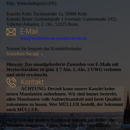
Dipl. Wirtschaftsjurist (FH)
Kanzlei Köln: Tacitusstraße 1a, 50968 Köln
Kanzlei Bonn: Gerhardstraße 1 (vormals: Gartenstraße 102),
Villicher Arkaden, 2. OG, 53225 Bonn
E-Mail
info@rechtsanwalt-mueller-koeln.de
Nutzen Sie bequem das Kontaktformular:
Schreiben Sie mir
›
Hinweis: Das unaufgeforderte Zusenden von E-Mails mit
Werbecharakter ist gem. § 7 Abs. 1, Abs. 2 UWG verboten
und nicht erwünscht.
Kontakt
ACHTUNG: Derzeit kann unsere Kanzlei keine
neuen Mandanten aufnehmen. Wir sind immer bestrebt,
allen Mandanten volle Aufmerksamkeit und beste Qualität
zukommen zu lassen. Wer MÜLLER bestellt, der bekommt
auch MÜLLER.
Aufgrund der großen Nachfrage müssen wir daher die
Mandate limitieren. Vielen Dank für Ihr Verständnis.