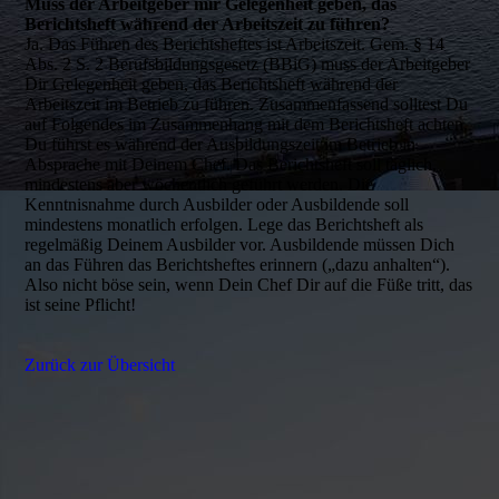
Muss der Arbeitgeber mir Gelegenheit geben, das
Berichtsheft während der Arbeitszeit zu führen?
Ja. Das Führen des Berichtsheftes ist Arbeitszeit. Gem. § 14
Abs. 2 S. 2 Berufsbildungsgesetz (BBiG) muss der Arbeitgeber
Dir Gelegenheit geben, das Berichtsheft während der
Arbeitszeit im Betrieb zu führen. Zusammenfassend solltest Du
auf Folgendes im Zusammenhang mit dem Berichtsheft achten.
Du führst es während der Ausbildungszeit im Betrieb in
Absprache mit Deinem Chef. Das Berichtsheft soll täglich,
mindestens aber wöchentlich geführt werden. Die
Kenntnisnahme durch Ausbilder oder Ausbildende soll
mindestens monatlich erfolgen. Lege das Berichtsheft als
regelmäßig Deinem Ausbilder vor. Ausbildende müssen Dich
an das Führen das Berichtsheftes erinnern („dazu anhalten“).
Also nicht böse sein, wenn Dein Chef Dir auf die Füße tritt, das
ist seine Pflicht!
Zurück zur Übersicht