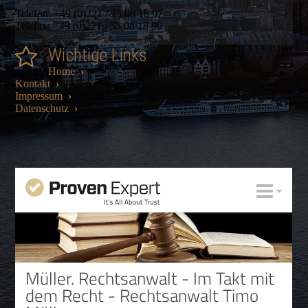
Telefon: +49 (0)221 / 35 08 18 97
Telefax: +49 (0)221 / 35 08 18 96
Wichtige Links
Home
›
Kontakt
›
Impressum
›
Datenschutz
›