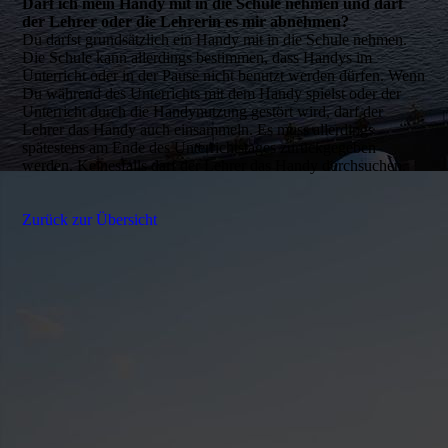
Darf ich mein Handy mit in die Schule nehmen und darf
der Lehrer oder die Lehrerin es mir abnehmen?
Du darfst grundsätzlich ein Handy mit in die Schule nehmen.
Die Schule kann allerdings bestimmen, dass Handys im
Unterricht oder in der Pause nicht benutzt werden dürfen. Wenn
Du während des Unterrichts mit dem Handy spielst oder der
Unterricht durch die Handynutzung gestört wird, darf der
Lehrer das Handy auch einsammeln. Es muss allerdings
spätestens am Ende des Unterrichtstages zurückgegeben
werden. Keinesfalls darf der Lehrer das Handy durchsuchen.
Zurück zur Übersicht