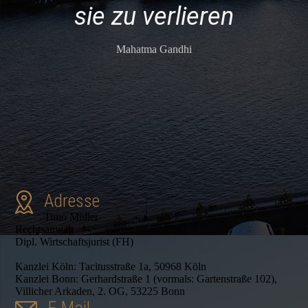
sie zu verlieren
Mahatma Gandhi
Adresse
Timo Müller
Rechtsanwalt
Dipl. Wirtschaftsjurist (FH)
Kanzlei Köln: Tacitusstraße 1a, 50968 Köln
Kanzlei Bonn: Gerhardstraße 1 (vormals: Gartenstraße 102),
Villicher Arkaden, 2. OG, 53225 Bonn